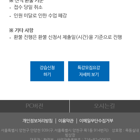
※ 전액 환불 기준
접수 당일 취소
인원 미달로 인한 수업 폐강
※ 기타 사항
환불 진행은 환불 신청서 제출일(시간)을 기준으로 진행
강습신청
특강모집요강
하기
자세히 보기
PC버전
오시는길
개인정보처리방침
이용약관
이메일무단수집거부
서울특별시 양천구 안양천 939(구.서울특별시 양천구 목1동 914번지) 상호명 : 목동실내
빙상장